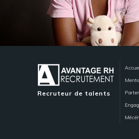
Accuei
Mentio
Parten
Recruteur de talents
Engag
Mécén