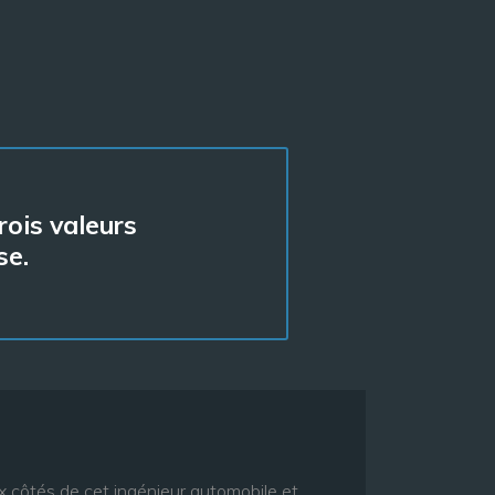
ois valeurs
se.
côtés de cet ingénieur automobile et