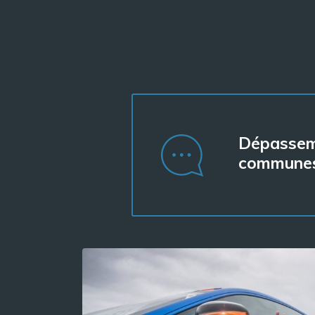
Dépasseme
communes 