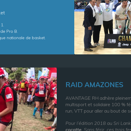
ket
 1.
 de Pro B.
igue nationale de basket.
RAID AMAZONES
AVANTAGE RH adhère pleinemen
multisport et solidaire 100 % fé
run, VTT pour aller au bout de 
Pour l’édition 2018 au Sri Lan
cocotte
. Sans férir, ces trois