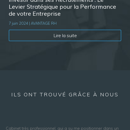
Levier Stratégique pour la Performance
de votre Entreprise
7 juin 2024 | AVANTAGE RH
Lire la suite
ILS ONT TROUVÉ GRÂCE À NOUS
Cabinet très professionnel, qui a su me positionner dans un
L