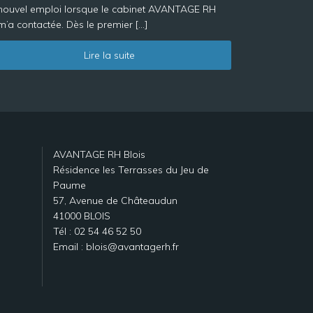
nouvel emploi lorsque le cabinet AVANTAGE RH
m’a contactée. Dès le premier […]
Lire la suite
AVANTAGE RH Blois
Résidence les Terrasses du Jeu de
Paume
57, Avenue de Châteaudun
41000 BLOIS
Tél : 02 54 46 52 50
Email : blois@avantagerh.fr